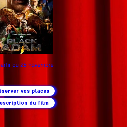
partir du 25 novembre
éserver vos places
escription du film