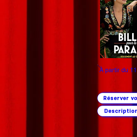
À partir du 1
Réserver v
Descriptio